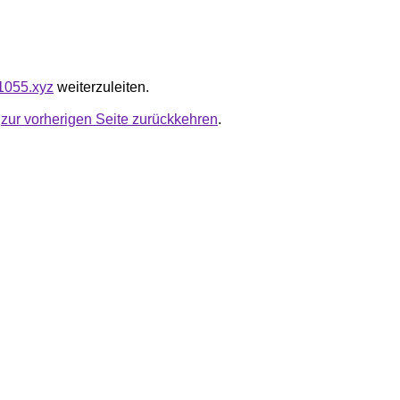
01055.xyz
weiterzuleiten.
u
zur vorherigen Seite zurückkehren
.