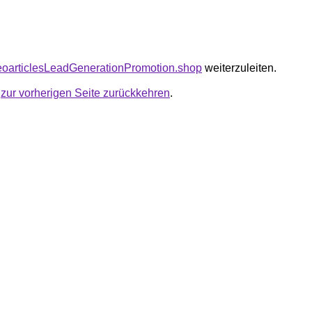
seoarticlesLeadGenerationPromotion.shop
weiterzuleiten.
u
zur vorherigen Seite zurückkehren
.