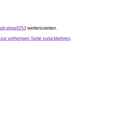
fsdr.shop/l253
weiterzuleiten.
u
zur vorherigen Seite zurückkehren
.