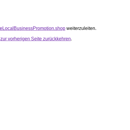
ioeLocalBusinessPromotion.shop
weiterzuleiten.
u
zur vorherigen Seite zurückkehren
.