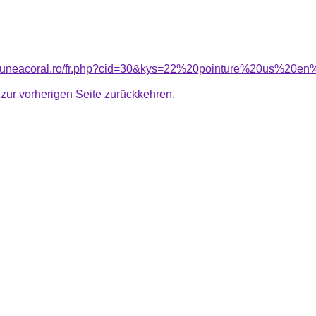
nsiuneacoral.ro/fr.php?cid=30&kys=22%20pointure%20us%20en
u
zur vorherigen Seite zurückkehren
.