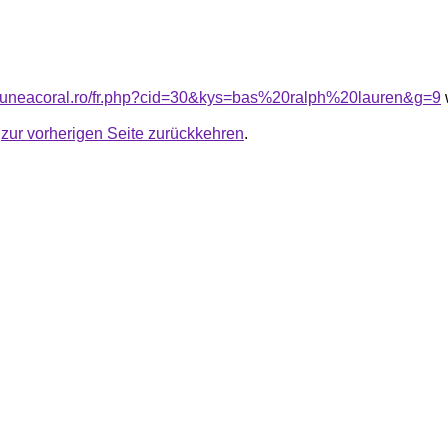
siuneacoral.ro/fr.php?cid=30&kys=bas%20ralph%20lauren&g=9
u
zur vorherigen Seite zurückkehren
.