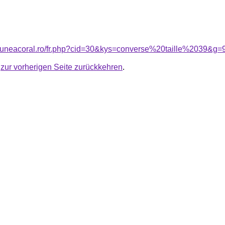
siuneacoral.ro/fr.php?cid=30&kys=converse%20taille%2039&g=
u
zur vorherigen Seite zurückkehren
.