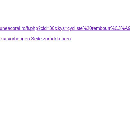
nsiuneacoral.ro/fr.php?cid=30&kys=cycliste%20rembourr%C3%
u
zur vorherigen Seite zurückkehren
.