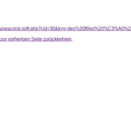
nsiuneacoral.ro/fr.php?cid=30&kys=des%20filles%20%C3%A0%
u
zur vorherigen Seite zurückkehren
.