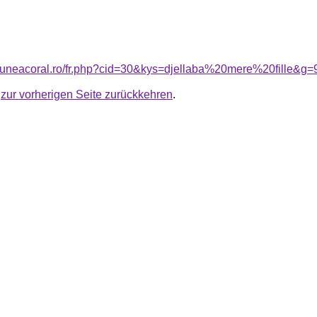
siuneacoral.ro/fr.php?cid=30&kys=djellaba%20mere%20fille&g=
u
zur vorherigen Seite zurückkehren
.