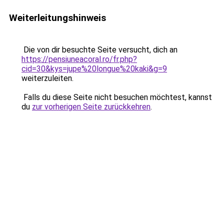
Weiterleitungshinweis
Die von dir besuchte Seite versucht, dich an
https://pensiuneacoral.ro/fr.php?
cid=30&kys=jupe%20longue%20kaki&g=9
weiterzuleiten.
Falls du diese Seite nicht besuchen möchtest, kannst
du
zur vorherigen Seite zurückkehren
.