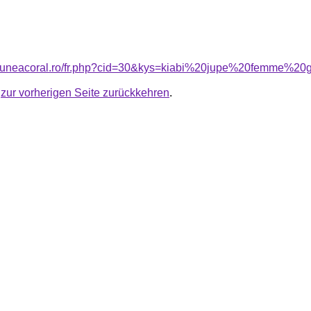
nsiuneacoral.ro/fr.php?cid=30&kys=kiabi%20jupe%20femme%20
u
zur vorherigen Seite zurückkehren
.