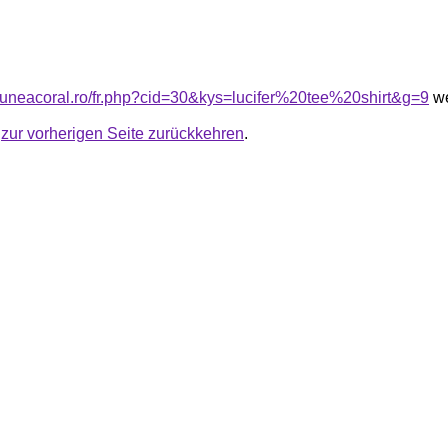
siuneacoral.ro/fr.php?cid=30&kys=lucifer%20tee%20shirt&g=9
we
u
zur vorherigen Seite zurückkehren
.