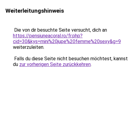
Weiterleitungshinweis
Die von dir besuchte Seite versucht, dich an
https://pensiuneacoral.ro/fr.php?
cid=30&kys=mini%20jupe%20femme%20sexy&g=9
weiterzuleiten.
Falls du diese Seite nicht besuchen möchtest, kannst
du
zur vorherigen Seite zurückkehren
.