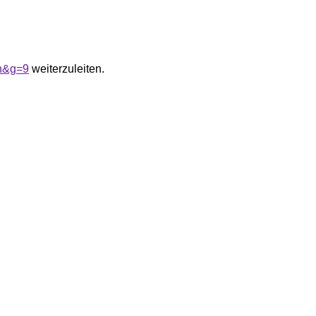
on&g=9
weiterzuleiten.