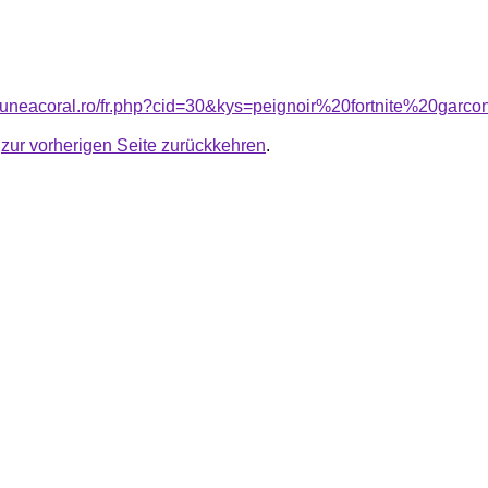
siuneacoral.ro/fr.php?cid=30&kys=peignoir%20fortnite%20garc
u
zur vorherigen Seite zurückkehren
.