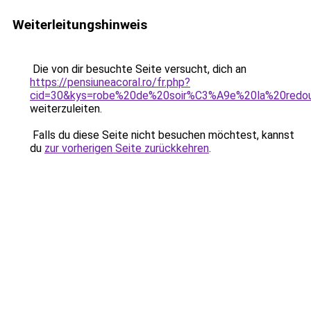
Weiterleitungshinweis
Die von dir besuchte Seite versucht, dich an
https://pensiuneacoral.ro/fr.php?
cid=30&kys=robe%20de%20soir%C3%A9e%20la%20redo
weiterzuleiten.
Falls du diese Seite nicht besuchen möchtest, kannst
du
zur vorherigen Seite zurückkehren
.