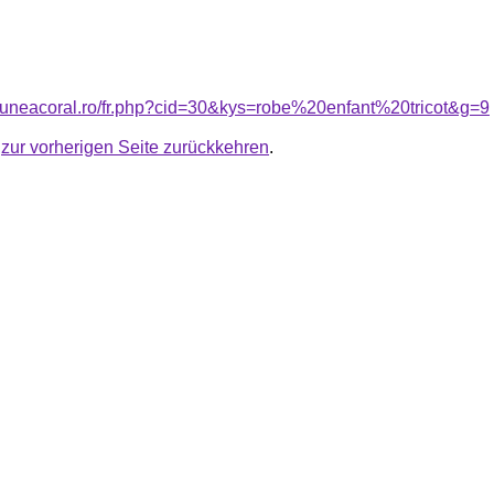
siuneacoral.ro/fr.php?cid=30&kys=robe%20enfant%20tricot&g=9
u
zur vorherigen Seite zurückkehren
.