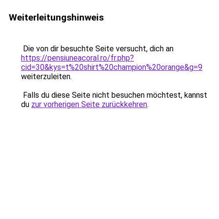
Weiterleitungshinweis
Die von dir besuchte Seite versucht, dich an
https://pensiuneacoral.ro/fr.php?
cid=30&kys=t%20shirt%20champion%20orange&g=9
weiterzuleiten.
Falls du diese Seite nicht besuchen möchtest, kannst
du
zur vorherigen Seite zurückkehren
.