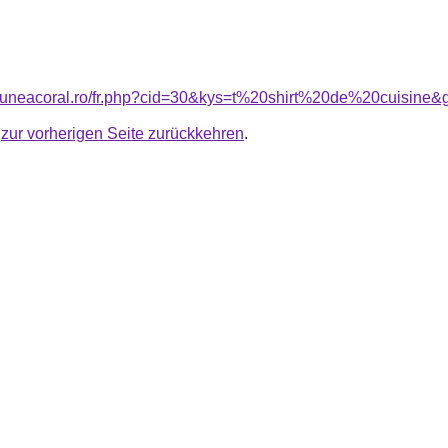
siuneacoral.ro/fr.php?cid=30&kys=t%20shirt%20de%20cuisine&
u
zur vorherigen Seite zurückkehren
.