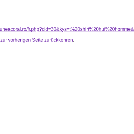
nsiuneacoral.ro/fr.php?cid=30&kys=t%20shirt%20huf%20homme
u
zur vorherigen Seite zurückkehren
.