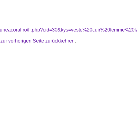
nsiuneacoral.ro/fr.php?cid=30&kys=veste%20cuir%20femme%2
u
zur vorherigen Seite zurückkehren
.