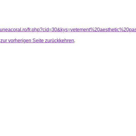
nsiuneacoral.ro/fr.php?cid=30&kys=vetement%20aesthetic%20
u
zur vorherigen Seite zurückkehren
.