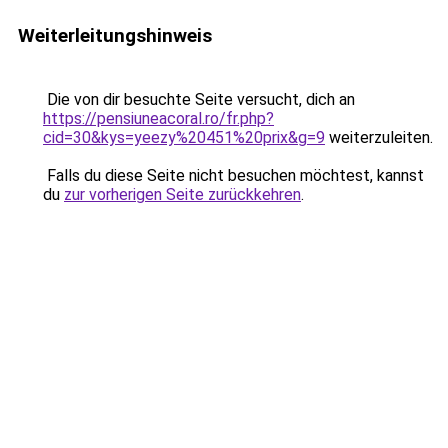
Weiterleitungshinweis
Die von dir besuchte Seite versucht, dich an
https://pensiuneacoral.ro/fr.php?
cid=30&kys=yeezy%20451%20prix&g=9
weiterzuleiten.
Falls du diese Seite nicht besuchen möchtest, kannst
du
zur vorherigen Seite zurückkehren
.