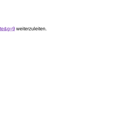
ete&g=9
weiterzuleiten.