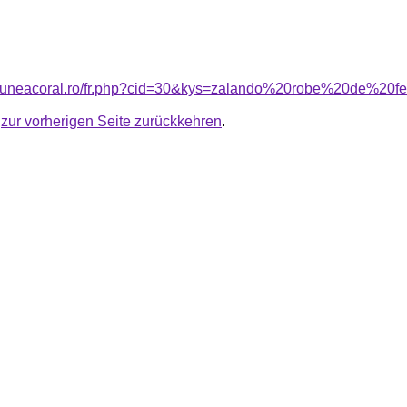
nsiuneacoral.ro/fr.php?cid=30&kys=zalando%20robe%20de%20f
u
zur vorherigen Seite zurückkehren
.