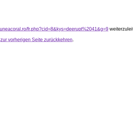
siuneacoral.ro/fr.php?cid=8&kys=deerupt%2041&g=9
weiterzulei
u
zur vorherigen Seite zurückkehren
.