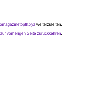
ngomagazinetopth.xyz
weiterzuleiten.
u
zur vorherigen Seite zurückkehren
.