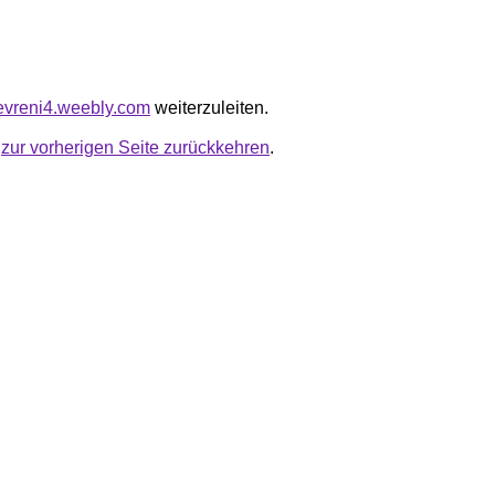
aevreni4.weebly.com
weiterzuleiten.
u
zur vorherigen Seite zurückkehren
.