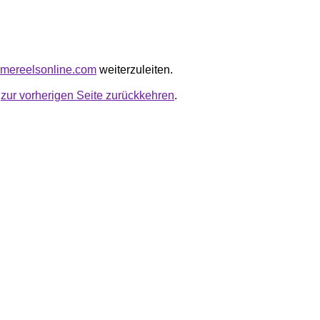
remereelsonline.com
weiterzuleiten.
u
zur vorherigen Seite zurückkehren
.